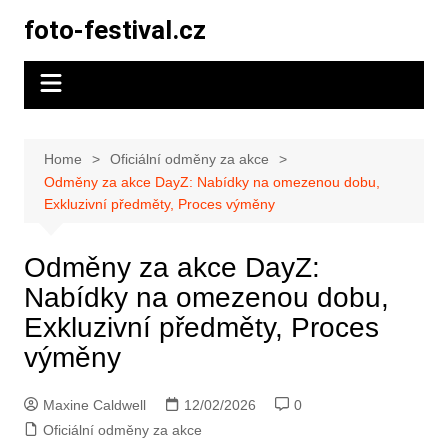
Skip
foto-festival.cz
to
content
Home
Oficiální odměny za akce
Odměny za akce DayZ: Nabídky na omezenou dobu,
Exkluzivní předměty, Proces výměny
Odměny za akce DayZ:
Nabídky na omezenou dobu,
Exkluzivní předměty, Proces
výměny
Maxine Caldwell
12/02/2026
0
Oficiální odměny za akce