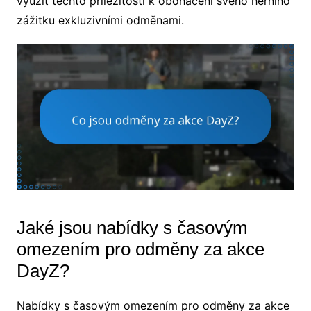
využít těchto příležitostí k obohacení svého herního
zážitku exkluzivními odměnami.
Jaké jsou nabídky s časovým
omezením pro odměny za akce
DayZ?
Nabídky s časovým omezením pro odměny za akce