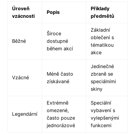
Úroveň
Příklady
Popis
vzácnosti
předmětů
Základní
Široce
oblečení s
Běžné
dostupné
tématikou
během akcí
akce
Jedinečné
Méně často
zbraně se
Vzácné
získávané
speciálními
skiny
Extrémně
Speciální
omezené,
vybavení s
Legendární
často pouze
vylepšenými
jednorázové
funkcemi