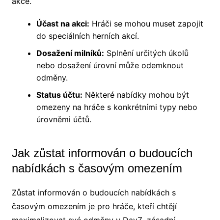
akce.
Účast na akci:
Hráči se mohou muset zapojit
do speciálních herních akcí.
Dosažení milníků:
Splnění určitých úkolů
nebo dosažení úrovní může odemknout
odměny.
Status účtu:
Některé nabídky mohou být
omezeny na hráče s konkrétními typy nebo
úrovněmi účtů.
Jak zůstat informován o budoucích
nabídkách s časovým omezením
Zůstat informován o budoucích nabídkách s
časovým omezením je pro hráče, kteří chtějí
maximalizovat své odměny v DayZ, zásadní.