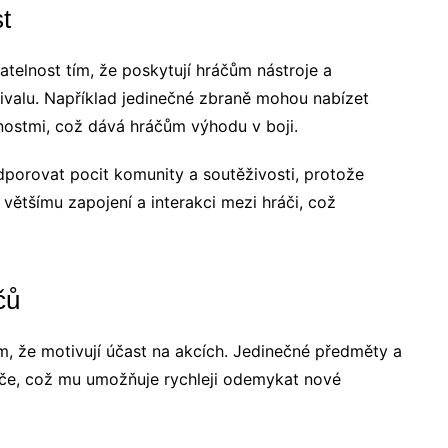
t
elnost tím, že poskytují hráčům nástroje a
rvivalu. Například jedinečné zbraně mohou nabízet
nostmi, což dává hráčům výhodu v boji.
orovat pocit komunity a soutěživosti, protože
většímu zapojení a interakci mezi hráči, což
čů
ím, že motivují účast na akcích. Jedinečné předměty a
áče, což mu umožňuje rychleji odemykat nové