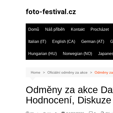
Skip
to
foto-festival.cz
content
Domů
Náš příběh
Kontakt
Procházet
Italian (IT)
English (CA)
German (AT)
G
Hungarian (HU)
Norwegian (NO)
Japanes
Home
Oficiální odměny za akce
Odměny za 
Odměny za akce Day
Hodnocení, Diskuze