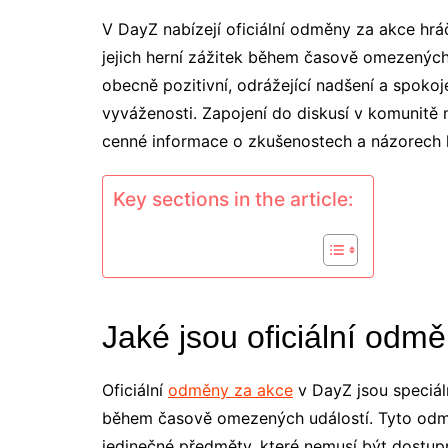
V DayZ nabízejí oficiální odměny za akce hrá
jejich herní zážitek během časově omezených
obecně pozitivní, odrážející nadšení a spokoj
vyváženosti. Zapojení do diskusí v komunitě
cenné informace o zkušenostech a názorech h
Key sections in the article:
Jaké jsou oficiální odm
Oficiální
odměny za akce
v DayZ jsou speciál
během časově omezených událostí. Tyto odměn
jedinečné předměty, které nemusí být dostup