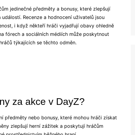
čům jedinečné předměty a bonusy, které zlepšují
 událostí. Recenze a hodnocení uživatelů jsou
enost, i když někteří hráči vyjadřují obavy ohledně
 na fórech a sociálních médiích může poskytnout
ráčů týkajících se těchto odměn.
ěny za akce v DayZ?
ní předměty nebo bonusy, které mohou hráči získat
y zlepšují herní zážitek a poskytují hráčům
né prostřednictvím běžného hraní.