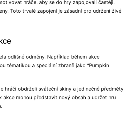
tivovat hráče, aby se do hry zapojovali častěji,
eny. Toto trvalé zapojení je zásadní pro udržení živé
kce
zela odlišné odměny. Například během akce
vou tématikou a speciální zbraně jako “Pumpkin
e hráči obdrželi sváteční skiny a jedinečné předměty
 jak akce mohou představit nový obsah a udržet hru
.