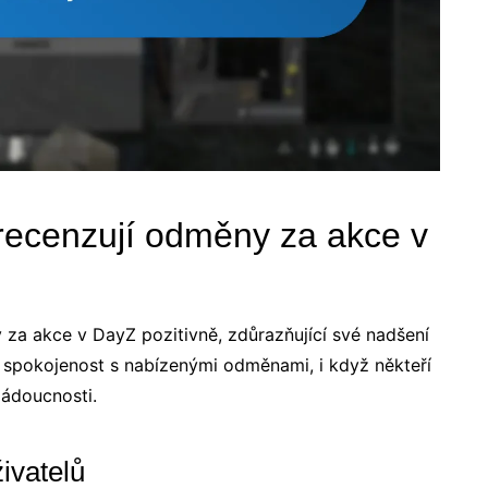
 recenzují odměny za akce v
 za akce v DayZ pozitivně, zdůrazňující své nadšení
í spokojenost s nabízenými odměnami, i když někteří
žádoucnosti.
ivatelů