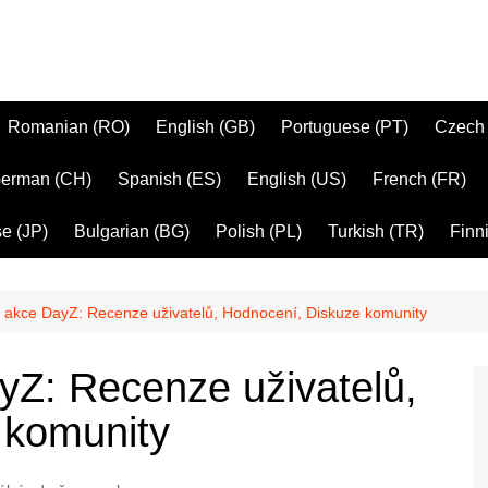
Romanian (RO)
English (GB)
Portuguese (PT)
Czech
erman (CH)
Spanish (ES)
English (US)
French (FR)
e (JP)
Bulgarian (BG)
Polish (PL)
Turkish (TR)
Finni
akce DayZ: Recenze uživatelů, Hodnocení, Diskuze komunity
Z: Recenze uživatelů,
 komunity