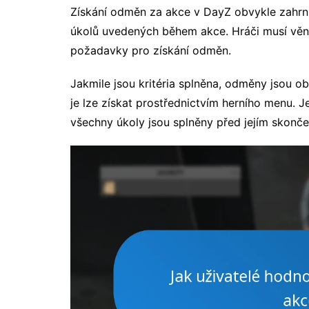
Získání odměn za akce v DayZ obvykle zahrnu
úkolů uvedených během akce. Hráči musí věn
požadavky pro získání odměn.
Jakmile jsou kritéria splněna, odměny jsou o
je lze získat prostřednictvím herního menu. Je
všechny úkoly jsou splněny před jejím skonč