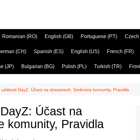
Romanian (RO)
English (GB)
Portuguese (PT)
Czech
erman (CH)
Spanish (ES)
English (US)
French (FR)
e (JP)
Bulgarian (BG)
Polish (PL)
Turkish (TR)
Finni
události DayZ: Účast na streamech, Směrnice komunity, Pravidla
 DayZ: Účast na
 komunity, Pravidla