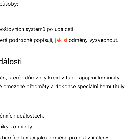
způsoby:
poštovních systémů po události.
erá podrobně popisují,
jak si
odměny vyzvednout.
álosti
n, které zdůraznily kreativitu a zapojení komunity.
vě omezené předměty a dokonce speciální herní tituly.
zónních událostech.
níky komunity.
h herních funkcí jako odměna pro aktivní členy