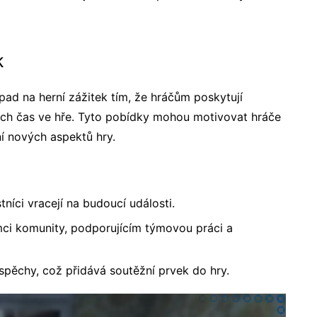
k
d na herní zážitek tím, že hráčům poskytují
ejich čas ve hře. Tyto pobídky mohou motivovat hráče
í nových aspektů hry.
níci vracejí na budoucí události.
mci komunity, podporujícím týmovou práci a
spěchy, což přidává soutěžní prvek do hry.