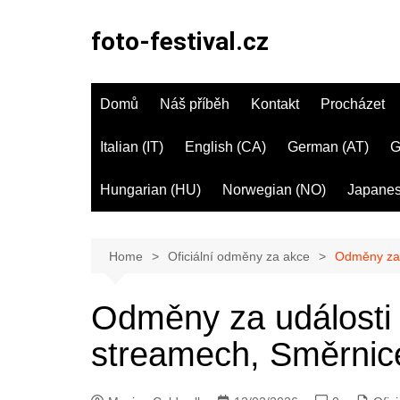
Skip
to
foto-festival.cz
content
Domů
Náš příběh
Kontakt
Procházet
Italian (IT)
English (CA)
German (AT)
G
Hungarian (HU)
Norwegian (NO)
Japanes
Home
Oficiální odměny za akce
Odměny za 
Odměny za události
streamech, Směrnice