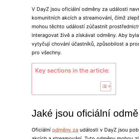
V DayZ jsou oficiální odměny za události nav
komunitních akcích a streamování, čímž zlepšu
mohou těchto událostí zúčastnit prostřednic
interagovat živě a získávat odměny. Aby byla
vytyčují chování účastníků, způsobilost a pro
pro všechny.
Key sections in the article:
Jaké jsou oficiální odm
Oficiální
odměny za
události v DayZ jsou po
akcích a streamování. Tyto odměny mohou zle