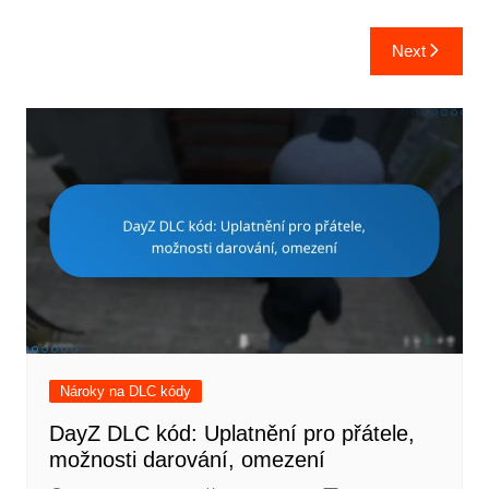
Post
Next
navigation
Nároky na DLC kódy
DayZ DLC kód: Uplatnění pro přátele,
možnosti darování, omezení