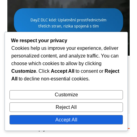
We respect your privacy
Cookies help us improve your experience, deliver
personalized content, and analyze traffic. You can
choose which cookies to allow by clicking
Nároky na DLC kódy
Customize
. Click
Accept All
to consent or
Reject
DayZ DLC kód: Uplatnění
All
to decline non-essential cookies.
prostřednictvím třetích stran, rizika
spojená s tím
Customize
Maxine Caldwell
04/03/2026
0
Reject All
Accept All
Leave a Reply