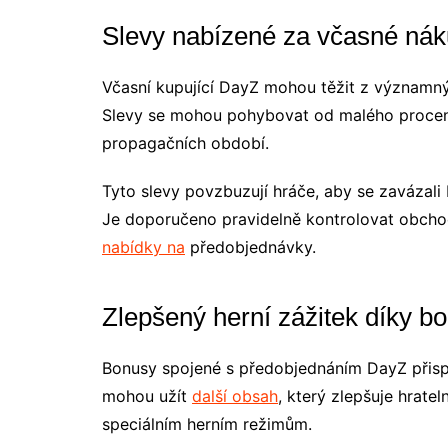
Slevy nabízené za včasné ná
Včasní kupující DayZ mohou těžit z významnýc
Slevy se mohou pohybovat od malého procen
propagačních období.
Tyto slevy povzbuzují hráče, aby se zavázali b
Je doporučeno pravidelně kontrolovat obcho
nabídky na
předobjednávky.
Zlepšený herní zážitek díky 
Bonusy spojené s předobjednáním DayZ přispív
mohou užít
další obsah
, který zlepšuje hratel
speciálním herním režimům.