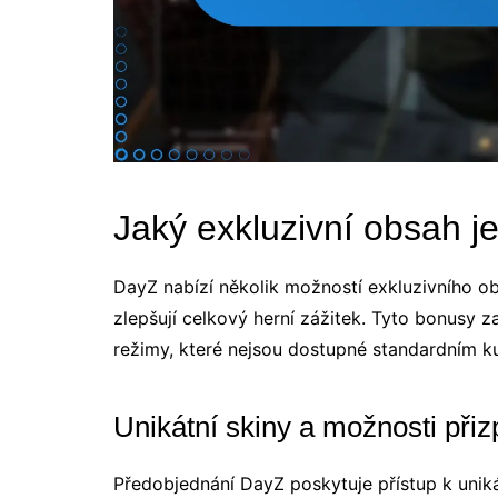
Jaký exkluzivní obsah j
DayZ nabízí několik možností exkluzivního obs
zlepšují celkový herní zážitek. Tyto bonusy zah
režimy, které nejsou dostupné standardním ku
Unikátní skiny a možnosti při
Předobjednání DayZ poskytuje přístup k unik