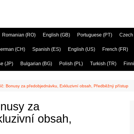
Romanian (RO)
English (GB)
Portuguese (PT)
Czech
erman (CH)
Spanish (ES)
English (US)
French (FR)
e (JP)
Bulgarian (BG)
Polish (PL)
Turkish (TR)
Finni
íč: Bonusy za předobjednávku, Exkluzivní obsah, Předběžný přístup
onusy za
luzivní obsah,