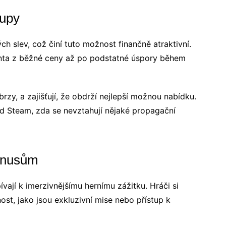
kupy
h slev, což činí tuto možnost finančně atraktivní.
ta z běžné ceny až po podstatné úspory během
rzy, a zajišťují, že obdrží nejlepší možnou nabídku.
d Steam, zda se nevztahují nějaké propagační
bonusům
ají k imerzivnějšímu hernímu zážitku. Hráči si
nost, jako jsou exkluzivní mise nebo přístup k