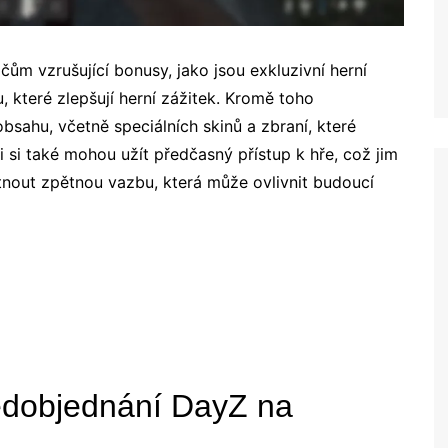
m vzrušující bonusy, jako jsou exkluzivní herní
které zlepšují herní zážitek. Kromě toho
obsahu, včetně speciálních skinů a zbraní, které
 si také mohou užít předčasný přístup k hře, což jim
tnout zpětnou vazbu, která může ovlivnit budoucí
edobjednání DayZ na