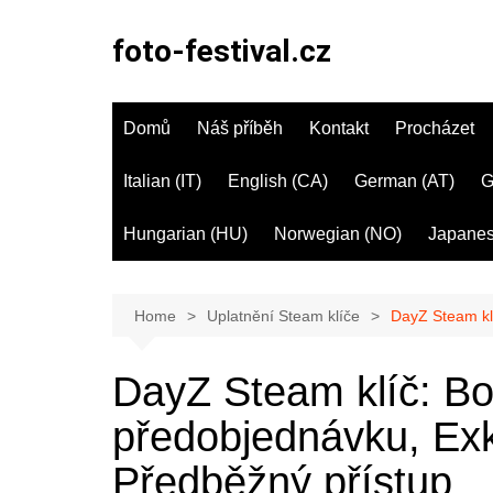
Skip
to
foto-festival.cz
content
Domů
Náš příběh
Kontakt
Procházet
Italian (IT)
English (CA)
German (AT)
G
Hungarian (HU)
Norwegian (NO)
Japanes
Home
Uplatnění Steam klíče
DayZ Steam kl
DayZ Steam klíč: B
předobjednávku, Exk
Předběžný přístup