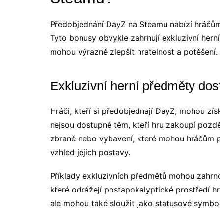
Předobjednání DayZ na Steamu nabízí hráčům r
Tyto bonusy obvykle zahrnují exkluzivní hern
mohou výrazně zlepšit hratelnost a potěšení.
Exkluzivní herní předměty do
Hráči, kteří si předobjednají DayZ, mohou zí
nejsou dostupné těm, kteří hru zakoupí pozděj
zbraně nebo vybavení, které mohou hráčům 
vzhled jejich postavy.
Příklady exkluzivních předmětů mohou zahrnov
které odrážejí postapokalyptické prostředí hr
ale mohou také sloužit jako statusové symbol