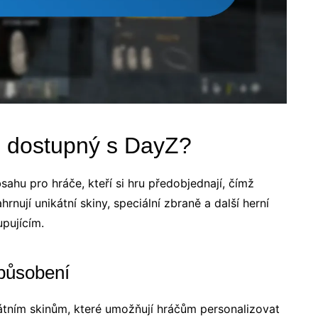
e dostupný s DayZ?
ahu pro hráče, kteří si hru předobjednají, čímž
rnují unikátní skiny, speciální zbraně a další herní
pujícím.
způsobení
átním skinům, které umožňují hráčům personalizovat