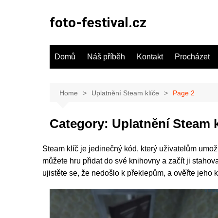
Skip
to
foto-festival.cz
content
Domů
Náš příběh
Kontakt
Procházet
Home
Uplatnění Steam klíče
Page 2
Category:
Uplatnění Steam k
Steam klíč je jedinečný kód, který uživatelům umož
můžete hru přidat do své knihovny a začít ji stahov
ujistěte se, že nedošlo k překlepům, a ověřte jeho 