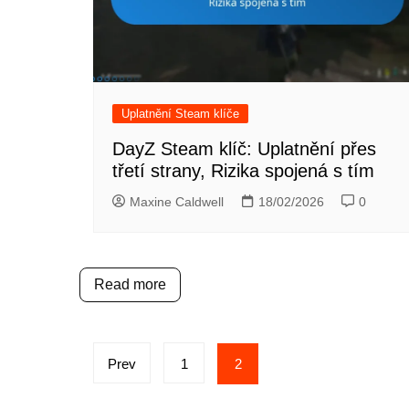
Uplatnění Steam klíče
DayZ Steam klíč: Uplatnění přes
třetí strany, Rizika spojená s tím
Maxine Caldwell
18/02/2026
0
Read more
Posts
Prev
1
2
pagination